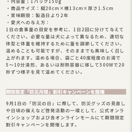
・内容量；1パック150g
・商品サイズ：縦20cm×横13cm×厚さ1.5cm
・賞味期限：製造日より2年
・愛犬への与え方：
1日の食事量の目安を参考に、1日2回に分けて与えて
ください。必要な量は犬によって異なるため、適切な
体型と体重を維持するために量を調節してください。
温めることも可能ですが、そのままでも美味しく召し
上がれます。温める場合、袋ごと40度程度のお湯で
5〜10分湯煎、あるいは耐熱容器に移して500Wで20
秒ずつ様子を見て温めてください。
期間限定「防災月間」割引キャンペーンを開催
9月1日の「防災の日」に際して、防災グッズの見直し
や日頃の備えなど啓発活動の一環として、公式オンラ
インショップおよび各オンラインモールにて期間限定
割引キャンペーンを開催します。