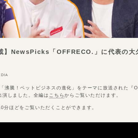
】NewsPicks「OFFRECO.」に代表の
EDIA
て、「沸騰！ペットビジネスの進化」をテーマに放送された『O
出演しました。全編は
こちら
からご覧いただけます。
冒頭10分ほどをご覧いただくことができます。