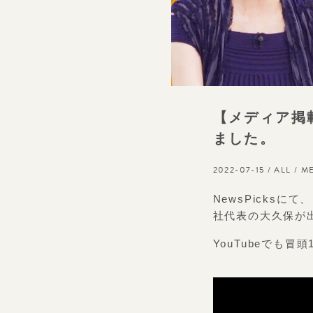
【メディア掲載
ました。
2022-07-15 /
ALL
/
M
NewsPicksに
社代表の大久保が
YouTubeでも