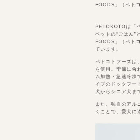
FOODS」（ペト
PETOKOTO
ペットの“ごはん”
FOODS」（ペト
ています。
ペトコトフーズは
を使用。季節に合
ム加熱・急速冷凍
イプのドックフー
犬からシニア犬ま
また、独自のアル
くことで、愛犬に