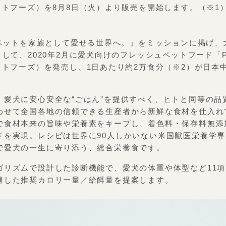
コトフーズ）を8月8日（火）より販売を開始します。（※1
は「ペットを家族として愛せる世界へ。」をミッションに掲げ
として、2020年2月に愛犬向けのフレッシュペットフード「P
コトフーズ）を発売し、1日あたり約2万食分（※2）が日本
、愛犬に安心安全な“ごはん”を提供すべく、ヒトと同等の品
わせて全国各地の信頼できる生産者から新鮮な食材を仕入れ
で食材本来の旨味や栄養素をキープし、着色料・保存料無添
ドを実現。レシピは世界に90人しかいない米国獣医栄養学
で愛犬の一生に寄り添う、総合栄養食です。
ゴリズムで設計した診断機能で、愛犬の体重や体型など11
適した推奨カロリー量／給餌量を提案します。