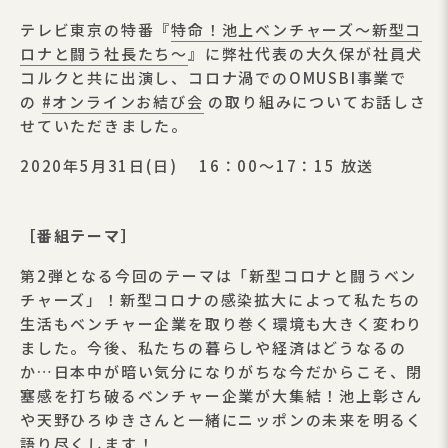
テレビ東京の特番『
特命！池
上ベンチャーズ～新型コ
ロナと闘う社長たち～
』に弊社代表の大久保が社員犬
コルクと共に出演し、コロナ渦でのOMUSBI事業で
の
#オンラインお結び会
の取り組みについてお話しさ
せていただきました。
2020年5月31日(日) 16：00～17：15 放送
［番組テーマ］
第2弾となる今回のテーマは「新型コロナと闘うベン
チャーズ」！新型コロナの感染拡大によって私たちの
生活もベンチャー企業を取り巻く環境も大きく変わり
ました。今後、私たちの暮らしや経済はどうなるの
か…日本中が暗い気分になりがちな今だからこそ、閉
塞感を打ち破るベンチャー企業が大集結！池上彰さん
や天野ひろゆきさんと一緒にニッポンの未来を明るく
語り尽くします！