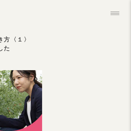
き方〈１〉
した